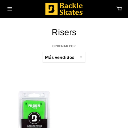
Ir
Ca
directamente
Navegación
al
contenido
Risers
ORDENAR POR