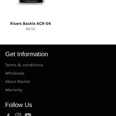
Risers Backle ACR-04
Precio
$6.50
habitual
Get Information
Terms & conditions
Wholesale
About Backle
Warranty
Follow Us
Facebook
Instagram
YouTube