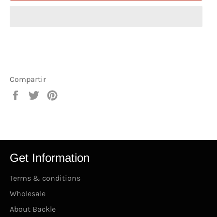
Compartir
Compartir
Tuitear
Pinear
en
en
en
Facebook
Twitter
Pinterest
Get Information
Terms & conditions
Wholesale
About Backle