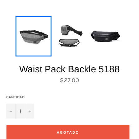
Waist Pack Backle 5188
Precio
$27.00
habitual
CANTIDAD
−
+
AGOTADO