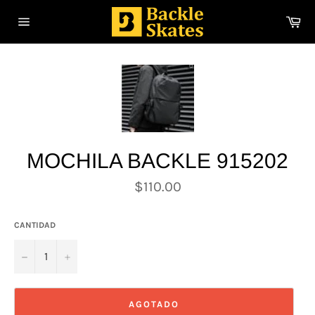
Ir
Ca
directamente
Navegación
al
contenido
MOCHILA BACKLE 915202
Precio
$110.00
habitual
CANTIDAD
−
+
AGOTADO