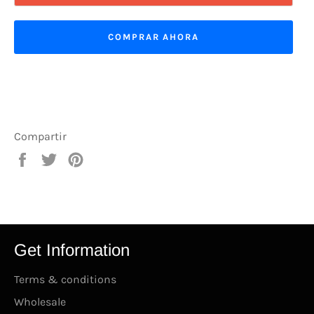
COMPRAR AHORA
Compartir
Compartir
Tuitear
Pinear
en
en
en
Facebook
Twitter
Pinterest
Get Information
Terms & conditions
Wholesale