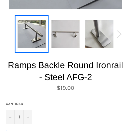
Ramps Backle Round Ironrail
- Steel AFG-2
Precio
$19.00
habitual
CANTIDAD
−
+