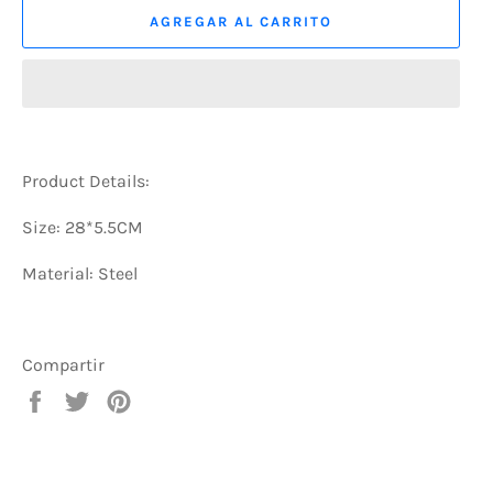
AGREGAR AL CARRITO
Product Details:
Size: 28*5.5CM
Material: Steel
Compartir
Compartir
Tuitear
Pinear
en
en
en
Facebook
Twitter
Pinterest