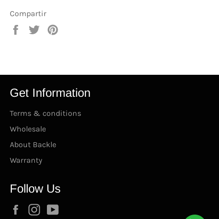
Compartir
Compartir
Tuitear
Pinear
en
en
en
Facebook
Twitter
Pinterest
Get Information
Terms & conditions
Wholesale
About Backle
Warranty
Follow Us
Facebook
Instagram
YouTube