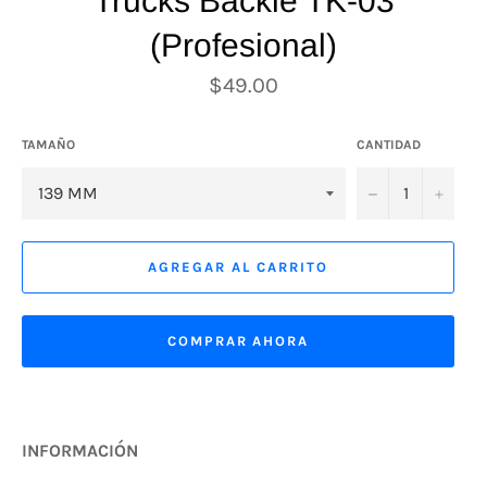
Trucks Backle TK-03
(Profesional)
Precio
$49.00
habitual
TAMAÑO
CANTIDAD
−
+
AGREGAR AL CARRITO
COMPRAR AHORA
INFORMACIÓN