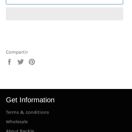
Compartir
Compartir
Tuitear
Pinear
en
en
en
Facebook
Twitter
Pinterest
Get Information
Terms & conditions
Wholesale
About Backle