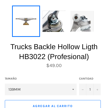
Trucks Backle Hollow Ligth
HB3022 (Profesional)
Precio
$49.00
habitual
TAMAÑO
CANTIDAD
−
+
AGREGAR AL CARRITO